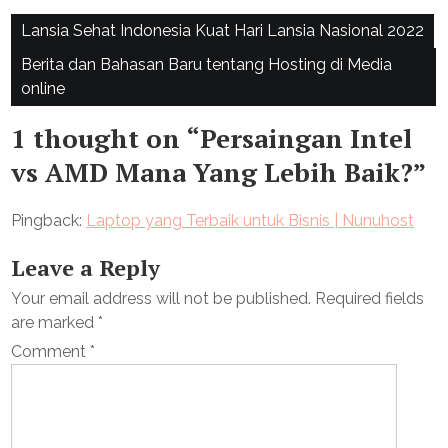
Post
Lansia Sehat Indonesia Kuat Hari Lansia Nasional 2022
navigation
Berita dan Bahasan Baru tentang Hosting di Media
online
1 thought on “
Persaingan Intel
vs AMD Mana Yang Lebih Baik?
”
Pingback:
Laptop yang Terbaik untuk Bisnis | Nunuhost
Leave a Reply
Your email address will not be published.
Required fields
are marked
*
Comment
*