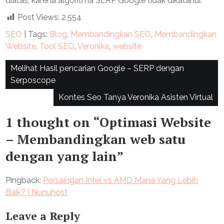
diatas, karena algoritma SERP Google tidak dikatahui.
Post Views:
2,554
SEO
| Tags:
Blog
,
Membandingkan SEO
,
Membandingkan
Website
,
Tool SEO
,
Veronika
,
website
Post
Melihat Hasil pencarian Google – SERP dengan
Serposcope
navigation
Kontes Seo Tanya Veronika Asisten Virtual
1 thought on “
Optimasi Website
– Membandingkan web satu
dengan yang lain
”
Pingback:
Persaingan Intel vs AMD Mana Yang Lebih
Baik? | Nunuhost
Leave a Reply