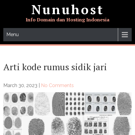
Skip
Nunuhost
to
content
Info Domain dan Hosting Indonesia
Menu
Arti kode rumus sidik jari
March 30, 2023
|
No Comments