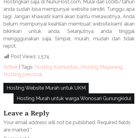
Hostingkan saja di NunuHost.com. Mulai dari 100rb/tahun
anda sudah bisa mempunyai website sendiri. Tunggu apa
lagi. Jangan khawatir kami akan bantu merawatnya. Anda
belum mempunyai keahlian membuat website,kami akan
bikinkan untuk anda. Selanjutnya anda tinggal
mengggunakan saja. Simpel, murah, mudah dan tidak
repot.
Post Views:
1,574
Artikel
| Tags:
Hosting Komunitas
,
Hosting Magelang
,
Hosting personal
Post
Hosting Website Murah untuk UKM
navigation
Hosting Murah untuk warga Wonosari Gunungkidul
Leave a Reply
Your email address will not be published.
Required fields
are marked
*