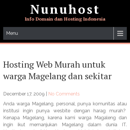
Skip
Nunuhost
to
content
Info Domain dan Hosting Indonesia
Menu
Hosting Web Murah untuk
warga Magelang dan sekitar
December 17, 2009
|
No Comments
Anda warga Magelang, personal, punya komunitas atau
institusi ingin punya wesbite dengan harag murah?
Kenapa Magelang, karena kami warga Magaleng dan
ingin ikut memanjukan Magelang dalam dunia IT.