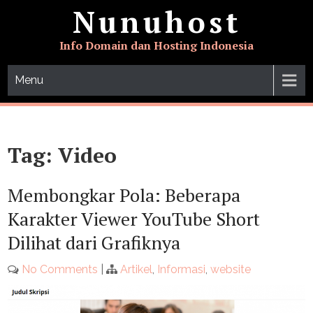
Skip
Nunuhost
to
content
Info Domain dan Hosting Indonesia
Menu
Tag:
Video
Membongkar Pola: Beberapa
Karakter Viewer YouTube Short
Dilihat dari Grafiknya
No Comments
|
Artikel
,
Informasi
,
website