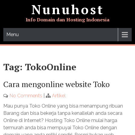
Skip
Nunuhost
to
content
Info Domain dan Hosting Indonesia
Menu
Tag:
TokoOnline
Cara mengonline website Toko
No Comments
|
Artikel
Mau punya Toko Online yang bisa menampung ribuan
Barang dan bisa bekerja tanpa kenallelah anda secara
Online di Internet? Hosting Toko Online mulai harga
termurah anda bisa mempuyai Toko Online dengan
domain yang anda miliki sendiri. Resmi bukan web