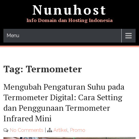
Skip
Nunuhost
to
content
Info Domain dan Hosting Indonesia
Menu
Tag:
Termometer
Mengubah Pengaturan Suhu pada
Termometer Digital: Cara Setting
dan Penggunaan Termometer
Infrared Mini
No Comments
|
Artikel
,
Promo