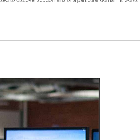
sed to discover subdomains of a particular domain. It works