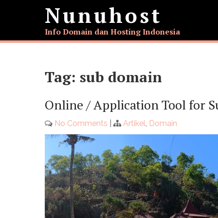
Skip
Nunuhost
to
content
Info Domain dan Hosting Indonesia
Tag:
sub domain
Online / Application Tool for
No Comments
|
Artikel
,
Domain