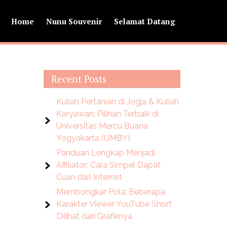
Home
Nunu Souvenir
Selamat Datang
Recent Posts
Kuliah Pertanian di Jogja & Kuliah
Karyawan: Pilihan Terbaik di
Universitas Mercu Buana
Yogyakarta (UMBY)
Panduan Lengkap Menjadi
Affiliator: Cara Simpel Dapat
Cuan dari Internet
Membongkar Pola: Beberapa
Karakter Viewer YouTube Short
Dilihat dari Grafiknya