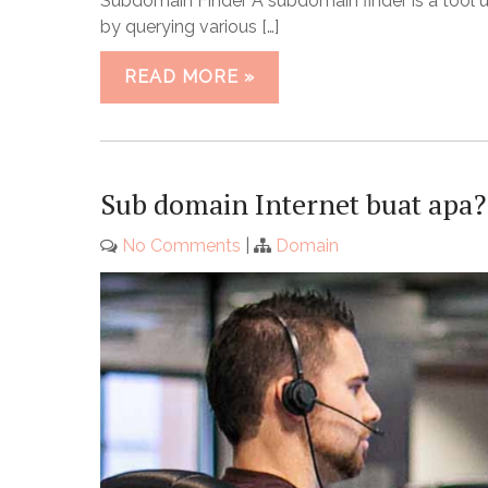
Subdomain Finder A subdomain finder is a tool u
by querying various […]
READ MORE »
Sub domain Internet buat apa?
No Comments
|
Domain