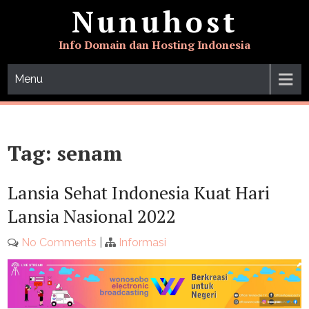
Skip
Nunuhost
to
content
Info Domain dan Hosting Indonesia
Menu
Tag:
senam
Lansia Sehat Indonesia Kuat Hari
Lansia Nasional 2022
No Comments
|
Informasi