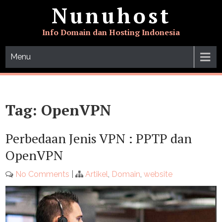
Skip
Nunuhost
to
content
Info Domain dan Hosting Indonesia
Menu
Tag:
OpenVPN
Perbedaan Jenis VPN : PPTP dan
OpenVPN
No Comments
|
Artikel
,
Domain
,
website