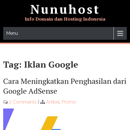
Skip
Nunuhost
to
content
Info Domain dan Hosting Indonesia
Menu
Tag:
Iklan Google
Cara Meningkatkan Penghasilan dari
Google AdSense
2 Comments
|
Artikel
,
Promo