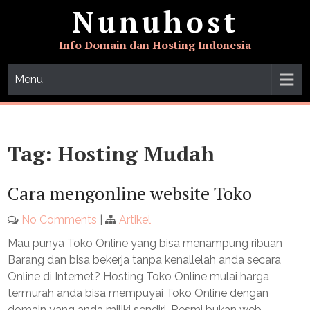
Skip
Nunuhost
to
content
Info Domain dan Hosting Indonesia
Menu
Tag:
Hosting Mudah
Cara mengonline website Toko
No Comments
|
Artikel
Mau punya Toko Online yang bisa menampung ribuan
Barang dan bisa bekerja tanpa kenallelah anda secara
Online di Internet? Hosting Toko Online mulai harga
termurah anda bisa mempuyai Toko Online dengan
domain yang anda miliki sendiri. Resmi bukan web