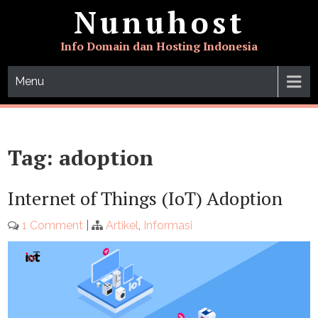
Skip
Nunuhost
to
content
Info Domain dan Hosting Indonesia
Menu
Tag:
adoption
Internet of Things (IoT) Adoption
1 Comment
|
Artikel
,
Informasi