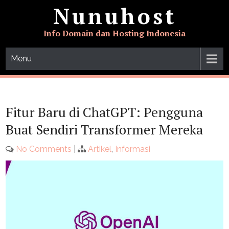
Skip
Nunuhost
to
content
Info Domain dan Hosting Indonesia
Menu
Fitur Baru di ChatGPT: Pengguna
Buat Sendiri Transformer Mereka
No Comments
|
Artikel
,
Informasi