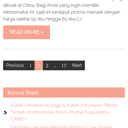
dibuat di China. Bagi Anda yang ingin memiliki
termometer ini, saat ini terdapat promo menarik dengan
harga sekitar 55 ribu hingga 65 ribu […]
READ MORE »
Posts
Previous
1
2
3
…
17
Next
pagination
Recent Posts
Kuliah Pertanian di Jogja & Kuliah Karyawan: Pilihan
Terbaik di Universitas Mercu Buana Yogyakarta
(UMBY)
Panduan Lengkap Menjadi Affiliator: Cara Simpel